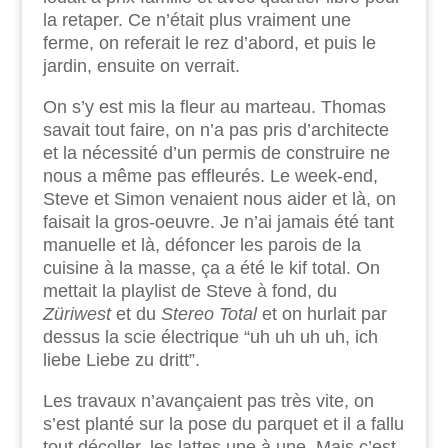
la retaper. Ce n’était plus vraiment une
ferme, on referait le rez d’abord, et puis le
jardin, ensuite on verrait.
On s’y est mis la fleur au marteau. Thomas
savait tout faire, on n’a pas pris d’architecte
et la nécessité d’un permis de construire ne
nous a même pas effleurés. Le week-end,
Steve et Simon venaient nous aider et là, on
faisait la gros-oeuvre. Je n’ai jamais été tant
manuelle et là, défoncer les parois de la
cuisine à la masse, ça a été le kif total. On
mettait la playlist de Steve à fond, du
Züriwest
et du
Stereo Total
et on hurlait par
dessus la scie électrique “uh uh uh uh, ich
liebe Liebe zu dritt”.
Les travaux n’avançaient pas très vite, on
s’est planté sur la pose du parquet et il a fallu
tout décoller, les lattes une à une. Mais c’est